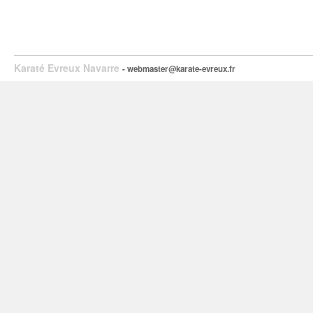
Karaté Evreux Navarre
- webmaster@karate-evreux.fr