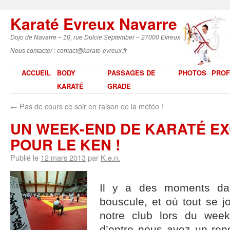
Karaté Evreux Navarre
Dojo de Navarre – 10, rue Dulcie September – 27000 Evreux
Nous contacter : contact@karate-evreux.fr
ACCUEIL
BODY
PASSAGES DE
PHOTOS
PROF
KARATÉ
GRADE
←
Pas de cours ce soir en raison de la météo !
UN WEEK-END DE KARATÉ E
POUR LE KEN !
Publié le
12 mars 2013
par
K.e.n.
Il y a des moments da
bouscule, et où tout se j
notre club lors du week-
d’entre nous avez un ren