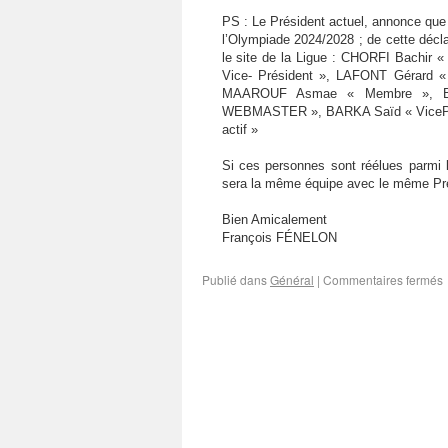
PS : Le Président actuel, annonce que
l’Olympiade 2024/2028 ; de cette décl
le site de la Ligue : CHORFI Bachir 
Vice- Président », LAFONT Gérard « 
MAAROUF Asmae « Membre », BON
WEBMASTER », BARKA Saïd « VicePré
actif »
Si ces personnes sont réélues parmi 
sera la même équipe avec le même Pré
Bien Amicalement
François FÉNELON
Publié dans
Général
|
Commentaires fermés