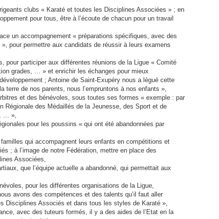
igeants clubs « Karaté et toutes les Disciplines Associées » ; en
loppement pour tous, être à l’écoute de chacun pour un travail
lace un accompagnement « préparations spécifiques, avec des
es », pour permettre aux candidats de réussir à leurs examens
 pour participer aux différentes réunions de la Ligue « Comité
ation grades, … » et enrichir les échanges pour mieux
développement ; Antoine de Saint-Exupéry nous a légué cette
 la terre de nos parents, nous l’empruntons à nos enfants »,
arbitres et des bénévoles, sous toutes ses formes « exemple : par
 Régionale des Médaillés de la Jeunesse, des Sport et de
, … »,
gionales pour les poussins « qui ont été abandonnées par
 familles qui accompagnent leurs enfants en compétitions et
iés ; à l’image de notre Fédération, mettre en place des
plines Associées,
tiaux, que l’équipe actuelle a abandonné, qui permettait aux
voles, pour les différentes organisations de la Ligue,
 nous avons des compétences et des talents qu’il faut aller
s Disciplines Associés et dans tous les styles de Karaté »,
ance, avec des tuteurs formés, il y a des aides de l’Etat en la