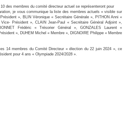
 10 des membres du comité directeur actuel se représenteront pour
aration, je vous communique la liste des membres actuels « visible sur
« Président », BLIN Véronique « Secrétaire Générale », PITHON Anni «
Vice- Président », CLAIN Jean-Paul « Secrétaire Général Adjoint »,
NET Frédéric « Trésorier Général », GONZALES Laurent «
sident », DUHEM Michel « Membre », DIGNOIRE Philippe « Membre
les 14 membres du Comité Directeur « élection du 22 juin 2024 », ce
sident pour 4 ans « Olympiade 2024/2028 ».