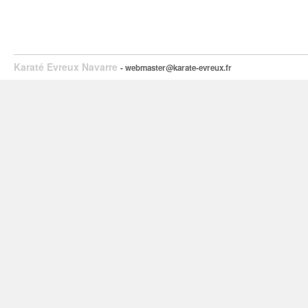
Karaté Evreux Navarre
- webmaster@karate-evreux.fr