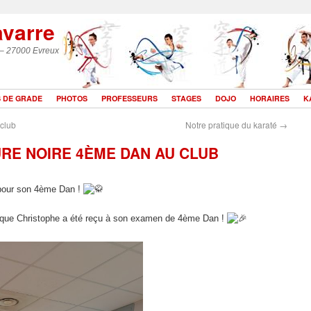
avarre
 – 27000 Evreux
 DE GRADE
PHOTOS
PROFESSEURS
STAGES
DOJO
HORAIRES
K
club
Notre pratique du karaté
→
RE NOIRE 4ÈME DAN AU CLUB
pour son 4ème Dan !
ue Christophe a été reçu à son examen de 4ème Dan !