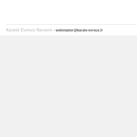
Karaté Evreux Navarre
- webmaster@karate-evreux.fr