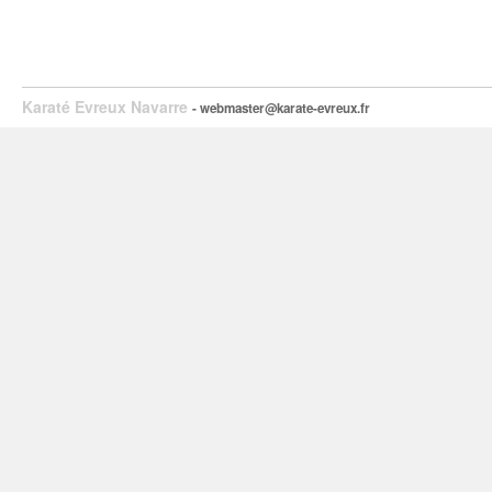
Karaté Evreux Navarre
- webmaster@karate-evreux.fr