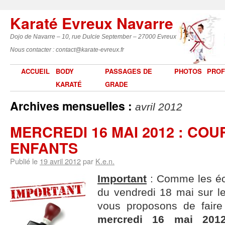
Karaté Evreux Navarre
Dojo de Navarre – 10, rue Dulcie September – 27000 Evreux
Nous contacter : contact@karate-evreux.fr
ACCUEIL
BODY
PASSAGES DE
PHOTOS
PROF
KARATÉ
GRADE
Archives mensuelles :
avril 2012
MERCREDI 16 MAI 2012 : CO
ENFANTS
Publié le
19 avril 2012
par
K.e.n.
Important
: Comme les éco
du vendredi 18 mai sur l
vous proposons de fair
mercredi 16 mai 201