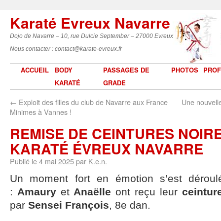
Karaté Evreux Navarre
Dojo de Navarre – 10, rue Dulcie September – 27000 Evreux
Nous contacter : contact@karate-evreux.fr
ACCUEIL
BODY
PASSAGES DE
PHOTOS
PROF
KARATÉ
GRADE
←
Exploit des filles du club de Navarre aux France
Une nouvell
Minimes à Vannes !
REMISE DE CEINTURES NOIR
KARATÉ ÉVREUX NAVARRE
Publié le
4 mai 2025
par
K.e.n.
Un moment fort en émotion s’est déroul
:
Amaury
et
Anaëlle
ont reçu leur
ceintur
par
Sensei François
, 8e dan.