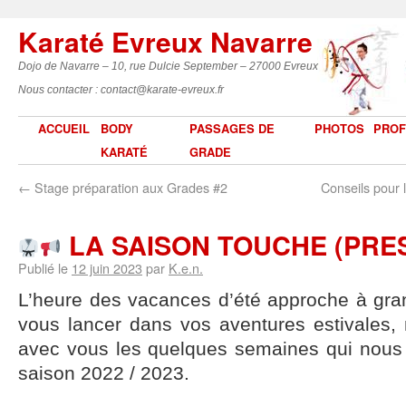
Karaté Evreux Navarre
Dojo de Navarre – 10, rue Dulcie September – 27000 Evreux
Nous contacter : contact@karate-evreux.fr
ACCUEIL
BODY
PASSAGES DE
PHOTOS
PROF
KARATÉ
GRADE
←
Stage préparation aux Grades #2
Conseils pour
LA SAISON TOUCHE (PRESQ
Publié le
12 juin 2023
par
K.e.n.
L’heure des vacances d’été approche à gra
vous lancer dans vos aventures estivales,
avec vous les quelques semaines qui nous s
saison 2022 / 2023.