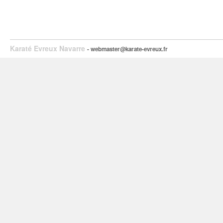
Karaté Evreux Navarre
- webmaster@karate-evreux.fr