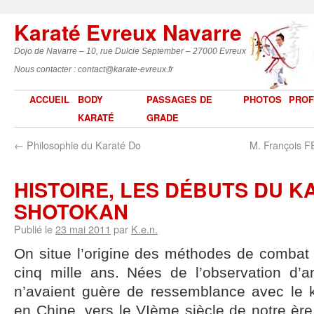
Karaté Evreux Navarre
Dojo de Navarre – 10, rue Dulcie September – 27000 Evreux
Nous contacter : contact@karate-evreux.fr
ACCUEIL
BODY
PASSAGES DE
PHOTOS
PROF
KARATÉ
GRADE
←
Philosophie du Karaté Do
M. François F
HISTOIRE, LES DÉBUTS DU K
SHOTOKAN
Publié le
23 mai 2011
par
K.e.n.
On situe l’origine des méthodes de combat 
cinq mille ans. Nées de l’observation d’
n’avaient guère de ressemblance avec le k
en Chine, vers le VIème siècle de notre èr