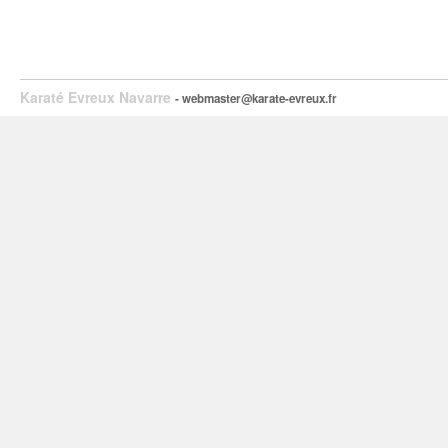
Karaté Evreux Navarre
- webmaster@karate-evreux.fr