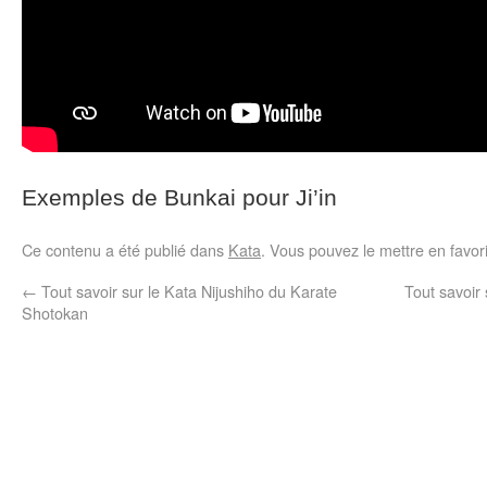
Exemples de Bunkai pour Ji’in
Ce contenu a été publié dans
Kata
. Vous pouvez le mettre en favo
←
Tout savoir sur le Kata Nijushiho du Karate
Tout savoir
Shotokan