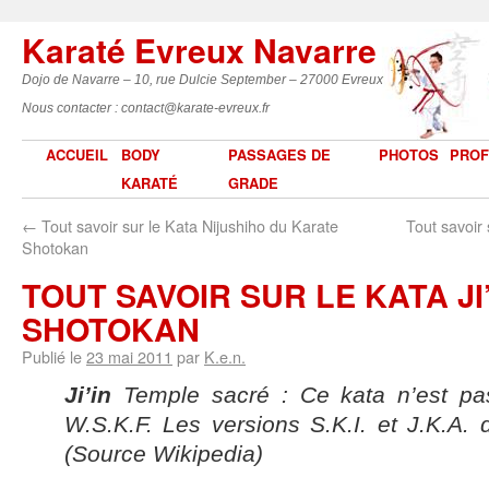
Karaté Evreux Navarre
Dojo de Navarre – 10, rue Dulcie September – 27000 Evreux
Nous contacter : contact@karate-evreux.fr
ACCUEIL
BODY
PASSAGES DE
PHOTOS
PROF
KARATÉ
GRADE
←
Tout savoir sur le Kata Nijushiho du Karate
Tout savoir
Shotokan
TOUT SAVOIR SUR LE KATA JI
SHOTOKAN
Publié le
23 mai 2011
par
K.e.n.
Ji’in
Temple sacré : Ce kata n’est pa
W.S.K.F. Les versions S.K.I. et J.K.A. d
(Source Wikipedia)