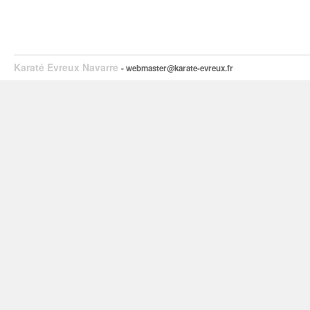
Karaté Evreux Navarre
- webmaster@karate-evreux.fr