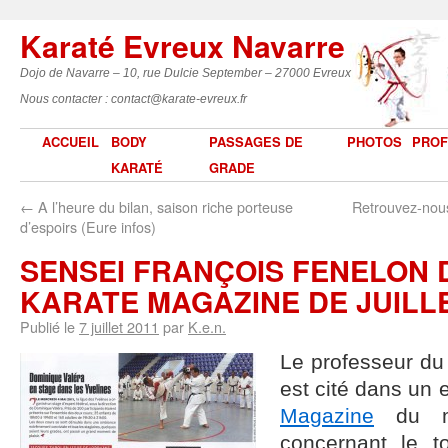
Karaté Evreux Navarre
Dojo de Navarre – 10, rue Dulcie September – 27000 Evreux
Nous contacter : contact@karate-evreux.fr
ACCUEIL
BODY
PASSAGES DE
PHOTOS
PROF
KARATÉ
GRADE
←
A l’heure du bilan, saison riche porteuse
Retrouvez-nous
d’espoirs (Eure infos)
SENSEI FRANÇOIS FENELON 
KARATE MAGAZINE DE JUILLE
Publié le
7 juillet 2011
par
K.e.n.
Le professeur du
est cité dans un e
Magazine
du mo
concernant le to