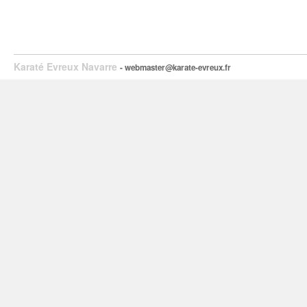
Karaté Evreux Navarre
- webmaster@karate-evreux.fr