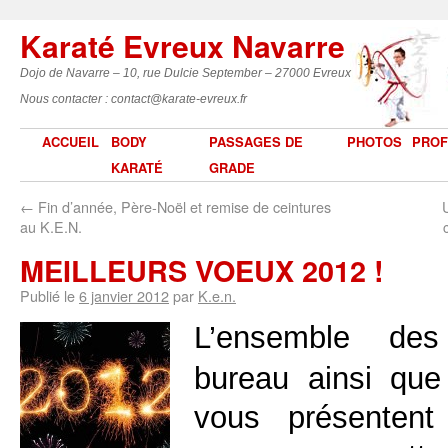
Karaté Evreux Navarre
Dojo de Navarre – 10, rue Dulcie September – 27000 Evreux
Nous contacter : contact@karate-evreux.fr
ACCUEIL
BODY
PASSAGES DE
PHOTOS
PROF
KARATÉ
GRADE
←
Fin d’année, Père-Noël et remise de ceintures
au K.E.N.
MEILLEURS VOEUX 2012 !
Publié le
6 janvier 2012
par
K.e.n.
L’ensemble de
bureau ainsi que
vous présentent 