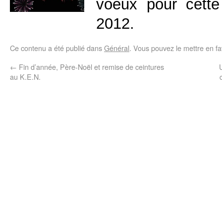
voeux pour cette
2012.
Ce contenu a été publié dans
Général
. Vous pouvez le mettre en f
←
Fin d’année, Père-Noël et remise de ceintures
au K.E.N.