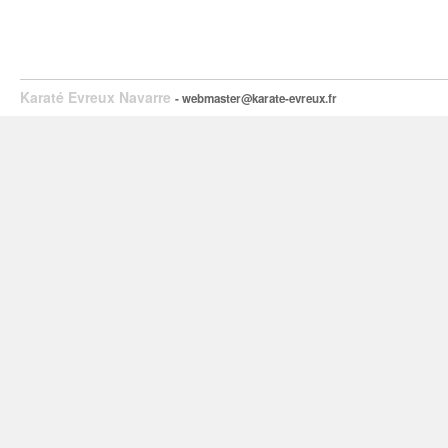
Karaté Evreux Navarre
- webmaster@karate-evreux.fr