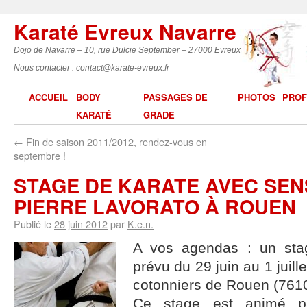
Karaté Evreux Navarre
Dojo de Navarre – 10, rue Dulcie September – 27000 Evreux
Nous contacter : contact@karate-evreux.fr
ACCUEIL
BODY
PASSAGES DE
PHOTOS
PROF
KARATÉ
GRADE
←
Fin de saison 2011/2012, rendez-vous en
septembre !
STAGE DE KARATE AVEC SEN
PIERRE LAVORATO À ROUEN
Publié le
28 juin 2012
par
K.e.n.
A vos agendas : un sta
prévu du 29 juin au 1 juil
cotonniers de Rouen (761
Ce stage est animé pa