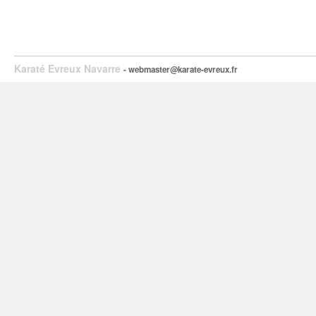
Karaté Evreux Navarre
- webmaster@karate-evreux.fr