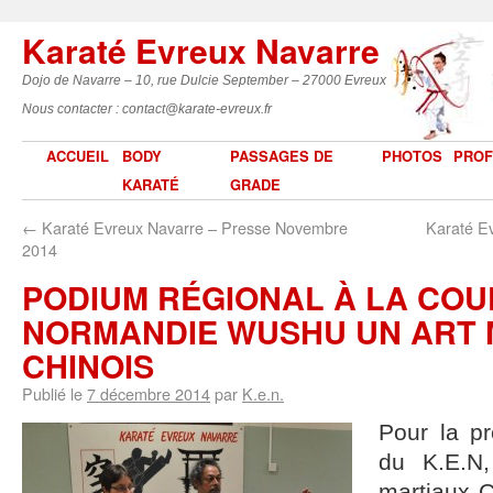
Karaté Evreux Navarre
Dojo de Navarre – 10, rue Dulcie September – 27000 Evreux
Nous contacter : contact@karate-evreux.fr
ACCUEIL
BODY
PASSAGES DE
PHOTOS
PROF
KARATÉ
GRADE
←
Karaté Evreux Navarre – Presse Novembre
Karaté Ev
2014
PODIUM RÉGIONAL À LA COU
NORMANDIE WUSHU UN ART 
CHINOIS
Publié le
7 décembre 2014
par
K.e.n.
Pour la pr
du K.E.N
martiaux C