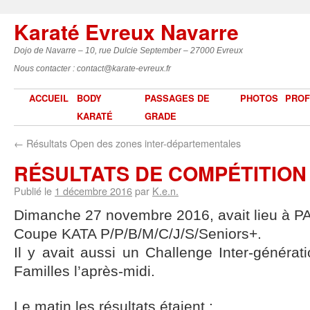
Karaté Evreux Navarre
Dojo de Navarre – 10, rue Dulcie September – 27000 Evreux
Nous contacter : contact@karate-evreux.fr
ACCUEIL
BODY
PASSAGES DE
PHOTOS
PROF
KARATÉ
GRADE
←
Résultats Open des zones inter-départementales
RÉSULTATS DE COMPÉTITION
Publié le
1 décembre 2016
par
K.e.n.
Dimanche 27 novembre 2016, avait lieu à 
Coupe KATA P/P/B/M/C/J/S/Seniors+.
Il y avait aussi un Challenge Inter-généra
Familles l’après-midi.
Le matin les résultats étaient :