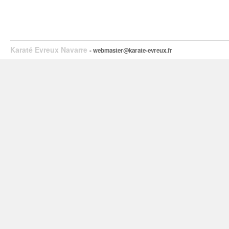
Karaté Evreux Navarre
- webmaster@karate-evreux.fr