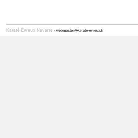
Karaté Evreux Navarre
- webmaster@karate-evreux.fr