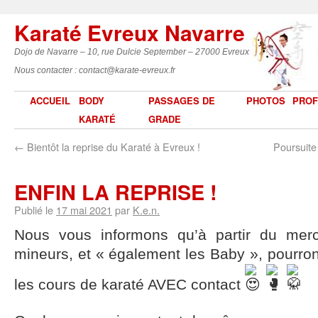
Karaté Evreux Navarre
Dojo de Navarre – 10, rue Dulcie September – 27000 Evreux
Nous contacter : contact@karate-evreux.fr
ACCUEIL
BODY
PASSAGES DE
PHOTOS
PROF
KARATÉ
GRADE
←
Bientôt la reprise du Karaté à Evreux !
Poursuite 
ENFIN LA REPRISE !
Publié le
17 mai 2021
par
K.e.n.
Nous vous informons qu’à partir du mer
mineurs, et « également les Baby », pourront
les cours de karaté AVEC contact