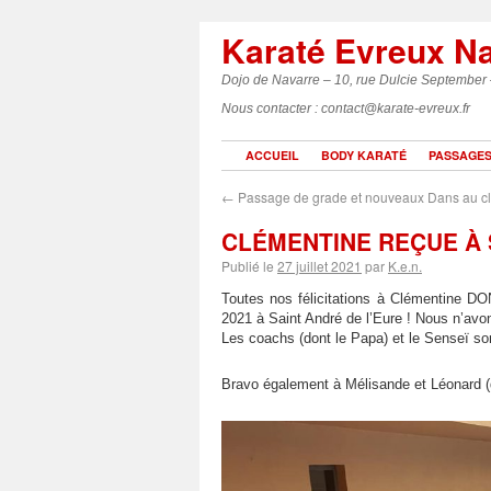
Karaté Evreux N
Dojo de Navarre – 10, rue Dulcie September
Nous contacter : contact@karate-evreux.fr
ACCUEIL
BODY KARATÉ
PASSAGES
←
Passage de grade et nouveaux Dans au c
CLÉMENTINE REÇUE À 
Publié le
27 juillet 2021
par
K.e.n.
Toutes nos félicitations à Clémentine D
2021 à Saint André de l’Eure ! Nous n’avon
Les coachs (dont le Papa) et le Senseï sont
Bravo également à Mélisande et Léonard (d