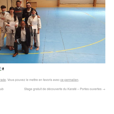
rade
. Vous pouvez le mettre en favoris avec
ce permalien
.
lub
Stage gratuit de découverte du Karaté – Portes ouvertes
→