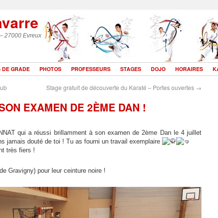
avarre
 – 27000 Evreux
 DE GRADE
PHOTOS
PROFESSEURS
STAGES
DOJO
HORAIRES
K
lub
Stage gratuit de découverte du Karaté – Portes ouvertes
→
SON EXAMEN DE 2ÈME DAN !
ONNAT qui a réussi brillamment à son examen de 2ème Dan le 4 juillet
s jamais douté de toi ! Tu as fourni un travail exemplaire
 très fiers !
e Gravigny) pour leur ceinture noire !