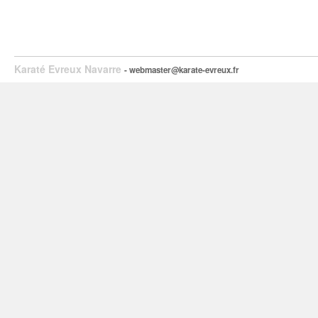
Karaté Evreux Navarre
- webmaster@karate-evreux.fr