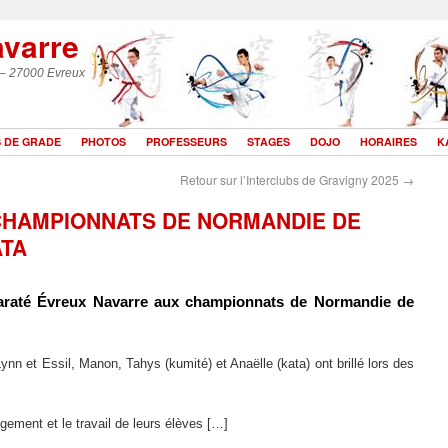
avarre
 – 27000 Evreux
 DE GRADE
PHOTOS
PROFESSEURS
STAGES
DOJO
HORAIRES
K
Retour sur l’Interclubs de Gravigny 2025
→
HAMPIONNATS DE NORMANDIE DE
ATA
araté Évreux Navarre
aux
championnat
s
de Normandie de
n et Essil, Manon, Tahys (kumité) et Anaëlle (kata) ont brillé lors des
gement et le travail de leurs élèves […]