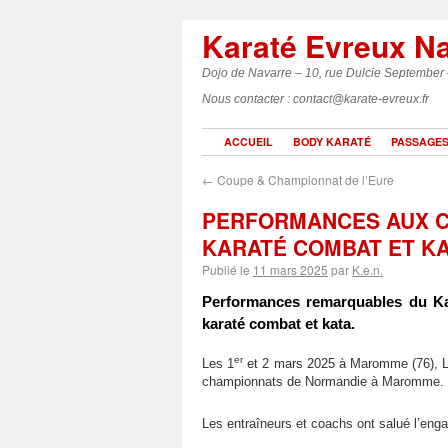
Karaté Evreux N
Dojo de Navarre – 10, rue Dulcie September
Nous contacter : contact@karate-evreux.fr
ACCUEIL
BODY KARATÉ
PASSAGES
←
Coupe & Championnat de l’Eure
PERFORMANCES AUX C
KARATÉ COMBAT ET K
Publié le
11 mars 2025
par
K.e.n.
Performances remarquables du K
karaté combat
et kata.
er
Les 1
et 2 mars 2025 à Maromme (76), Lyn
championnats de Normandie à Maromme.
Les entraîneurs et coachs ont salué l’enga